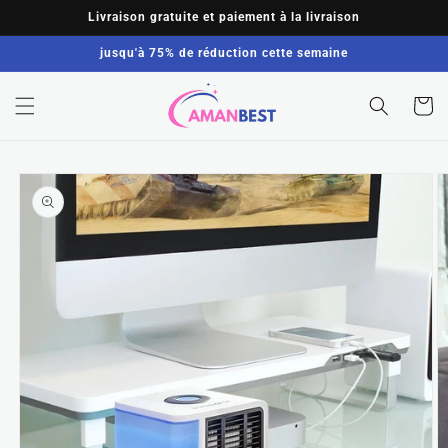
et
Livraison gratuite et paiement à la livraison
passer
au
jusqu'à 75% de réduction cette semaine
contenu
Panier
Passer aux
informations
produits