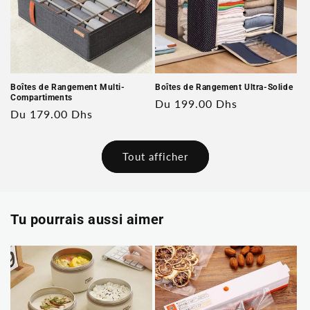
Boîtes de Rangement Multi-
Boîtes de Rangement Ultra-Solide
Compartiments
Prix
Du 199.00 Dhs
Prix
Du 179.00 Dhs
habituel
habituel
Tout afficher
Tu pourrais aussi aimer