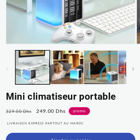
Ouvrir
Ou
le
le
média
m
1
2
dans
d
une
u
fenêtre
fe
modale
m
Mini climatiseur portable
Prix
Prix
249.00 Dhs
promo
329.00 Dhs
habituel
soldé
LIVRAISON EXPRESS PARTOUT AU MAROC