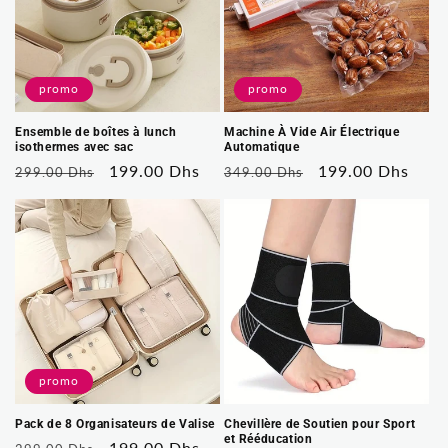
promo
promo
Ensemble de boîtes à lunch
Machine À Vide Air Électrique
isothermes avec sac
Automatique
Prix
Prix
199.00 Dhs
Prix
Prix
199.00 Dhs
299.00 Dhs
349.00 Dhs
habituel
soldé
habituel
soldé
promo
Pack de 8 Organisateurs de Valise
Chevillère de Soutien pour Sport
et Rééducation
Prix
Prix
199.00 Dhs