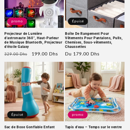
promo
Épuisé
Projecteur de Lumière
Boîte De Rangement Pour
d'astronaute 360°, Haut-Parleur
Vêtements Pour Pantalons, Pulls,
de Musique Bluetooth, Projecteur
Chemises, Sous-vêtements,
d'étoile Galaxy
Chaussettes
Prix
Prix
199.00 Dhs
Prix
Du 179.00 Dhs
329.00 Dhs
habituel
soldé
habituel
Épuisé
promo
Sac de Boxe Gonflable Enfant
Tapis d’eau – Temps sur le ventre