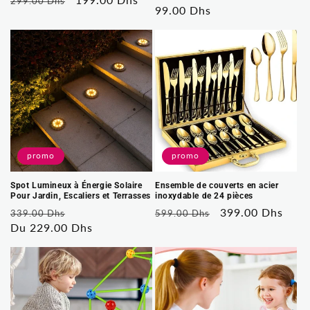
299.00 Dhs
Prix
99.00 Dhs
habituel
soldé
habituel
promo
promo
Ensemble de couverts en acier
Spot Lumineux à Énergie Solaire
inoxydable de 24 pièces
Pour Jardin, Escaliers et Terrasses
Prix
Prix
399.00 Dhs
Prix
Prix
599.00 Dhs
339.00 Dhs
habituel
soldé
habituel
Du 229.00 Dhs
soldé