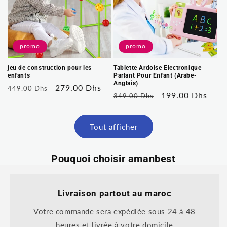
promo
promo
jeu de construction pour les
Tablette Ardoise Electronique
enfants
Parlant Pour Enfant (Arabe-
Anglais)
Prix
Prix
279.00 Dhs
449.00 Dhs
Prix
Prix
199.00 Dhs
349.00 Dhs
habituel
soldé
habituel
soldé
Tout afficher
Pouquoi choisir amanbest
Livraison partout au maroc
Votre commande sera expédiée sous 24 à 48
heures et livrée à votre domicile