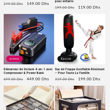
pour enfants
Prix
Prix
149.00 Dhs
249.00 Dhs
Prix
Prix
119.00 Dhs
199.00 Dhs
habituel
soldé
habituel
soldé
promo
Épuisé
Démarreur de Voiture 4-en-1 avec
Sac de Frappe Gonflable Résistant
Compresseur & Power Bank
– Pour Toute La Famille
Prix
Prix
449.00 Dhs
Prix
Prix
199.00 Dhs
699.00 Dhs
319.00 Dhs
habituel
soldé
habituel
soldé