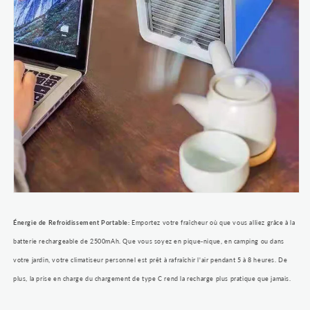
Énergie de Refroidissement Portable:
Emportez votre fraîcheur où que vous alliez grâce à la
batterie rechargeable de 2500mAh. Que vous soyez en pique-nique, en camping ou dans
votre jardin, votre climatiseur personnel est prêt à rafraîchir l'air pendant 5 à 8 heures. De
plus, la prise en charge du chargement de type C rend la recharge plus pratique que jamais.