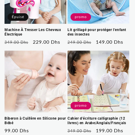
Épuisé
promo
Machine À Tresser Les Cheveux
Lit grillagé pour protéger l'enfant
Électrique
des insectes
Prix
Prix
229.00 Dhs
Prix
Prix
149.00 Dhs
349.00 Dhs
249.00 Dhs
habituel
soldé
habituel
soldé
promo
Biberon à Cuillère en Silicone pour
Cahier d'écriture calligraphie (12
Bébé
livres) en Arabe/Anglais/Français
Prix
99.00 Dhs
Prix
Prix
199.00 Dhs
349.00 Dhs