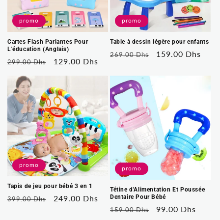
promo
promo
Cartes Flash Parlantes Pour
Table à dessin légère pour enfants
L'éducation (Anglais)
Prix
Prix
159.00 Dhs
269.00 Dhs
Prix
Prix
129.00 Dhs
299.00 Dhs
habituel
soldé
habituel
soldé
promo
promo
Tapis de jeu pour bébé 3 en 1
Tétine d'Alimentation Et Poussée
Dentaire Pour Bébé
Prix
Prix
249.00 Dhs
399.00 Dhs
Prix
Prix
99.00 Dhs
habituel
soldé
159.00 Dhs