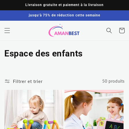
et
Livraison gratuite et paiement à la livraison
passer
au
jusqu'à 75% de réduction cette semaine
contenu
Panier
C
Espace des enfants
o
l
Filtrer et trier
50 produits
l
e
c
t