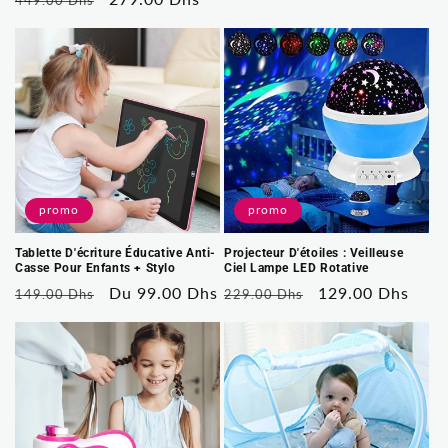
habituel
soldé
habituel
soldé
promo
promo
Tablette D'écriture Éducative Anti-
Projecteur D'étoiles : Veilleuse
Casse Pour Enfants + Stylo
Ciel Lampe LED Rotative
Prix
Prix
Du 99.00 Dhs
Prix
Prix
129.00 Dhs
149.00 Dhs
229.00 Dhs
habituel
soldé
habituel
soldé