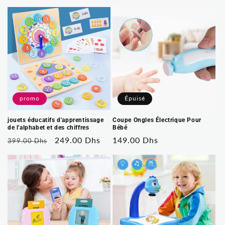
habituel
habituel
soldé
promo
Épuisé
jouets éducatifs d'apprentissage
Coupe Ongles Électrique Pour
de l'alphabet et des chiffres
Bébé
Prix
Prix
249.00 Dhs
Prix
149.00 Dhs
399.00 Dhs
habituel
soldé
habituel