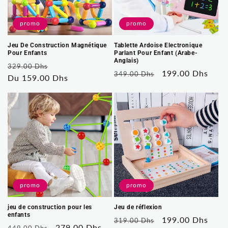
i
o
promo
promo
n
Jeu De Construction Magnétique
Tablette Ardoise Electronique
Pour Enfants
Parlant Pour Enfant (Arabe-
:
Anglais)
Prix
Prix
329.00 Dhs
Prix
Prix
199.00 Dhs
349.00 Dhs
habituel
Du 159.00 Dhs
soldé
habituel
soldé
promo
promo
jeu de construction pour les
Jeu de réflexion
enfants
Prix
Prix
199.00 Dhs
319.00 Dhs
Prix
Prix
279.00 Dhs
449.00 Dhs