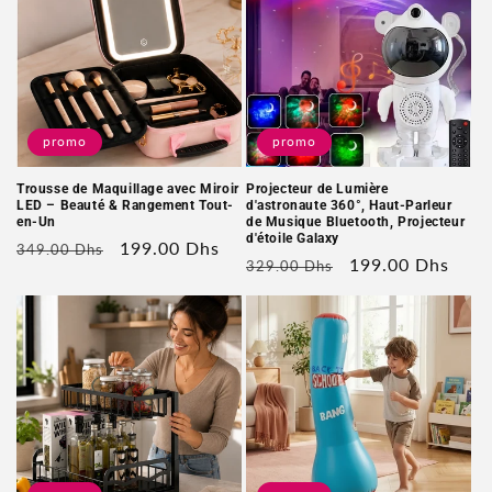
promo
promo
Trousse de Maquillage avec Miroir
Projecteur de Lumière
LED – Beauté & Rangement Tout-
d'astronaute 360°, Haut-Parleur
en-Un
de Musique Bluetooth, Projecteur
d'étoile Galaxy
Prix
Prix
199.00 Dhs
349.00 Dhs
Prix
Prix
199.00 Dhs
329.00 Dhs
habituel
soldé
habituel
soldé