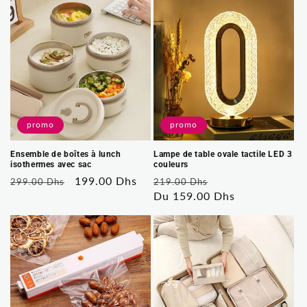
promo
promo
Ensemble de boîtes à lunch
Lampe de table ovale tactile LED 3
isothermes avec sac
couleurs
Prix
Prix
199.00 Dhs
Prix
Prix
299.00 Dhs
219.00 Dhs
habituel
soldé
habituel
Du 159.00 Dhs
soldé