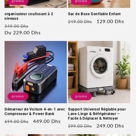
promo
promo
organisateur coulissant à 2
Sac de Boxe Gonflable Enfant
niveaux
Prix
Prix
129.00 Dhs
249.00 Dhs
Prix
Prix
349.00 Dhs
habituel
soldé
habituel
Du 229.00 Dhs
soldé
promo
promo
Démarreur de Voiture 4-en-1 avec
Support Universel Réglable pour
Compresseur & Power Bank
Lave-Linge & Réfrigérateur –
Facile à Déplacer & Nettoyer
Prix
Prix
449.00 Dhs
699.00 Dhs
Prix
Prix
249.00 Dhs
399.00 Dhs
habituel
soldé
habituel
soldé