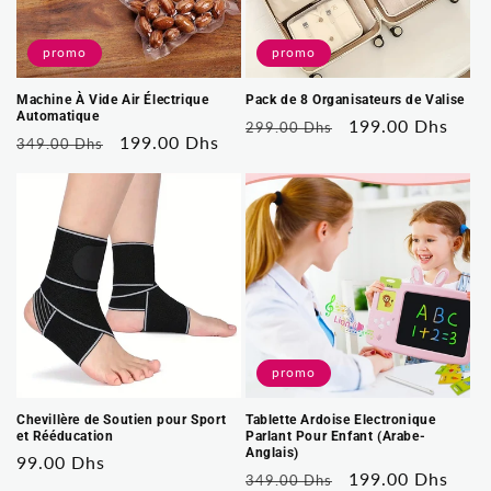
promo
promo
Machine À Vide Air Électrique
Pack de 8 Organisateurs de Valise
Automatique
Prix
Prix
199.00 Dhs
299.00 Dhs
Prix
Prix
199.00 Dhs
349.00 Dhs
habituel
soldé
habituel
soldé
promo
Chevillère de Soutien pour Sport
Tablette Ardoise Electronique
et Rééducation
Parlant Pour Enfant (Arabe-
Anglais)
Prix
99.00 Dhs
Prix
Prix
199.00 Dhs
349.00 Dhs
habituel