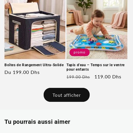
promo
Boîtes de Rangement Ultra-Solide
Tapis d’eau – Temps sur le ventre
pour enfants
Prix
Du 199.00 Dhs
Prix
Prix
119.00 Dhs
199.00 Dhs
habituel
habituel
soldé
Tout afficher
Tu pourrais aussi aimer