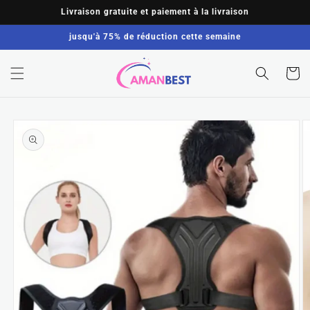
et
Livraison gratuite et paiement à la livraison
passer
au
jusqu'à 75% de réduction cette semaine
contenu
Panier
Passer aux
informations
produits