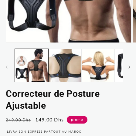
Ouvrir
Ou
le
le
média
m
1
2
dans
d
une
u
fenêtre
fe
modale
m
Correcteur de Posture
Ajustable
Prix
Prix
149.00 Dhs
promo
249.00 Dhs
habituel
soldé
LIVRAISON EXPRESS PARTOUT AU MAROC