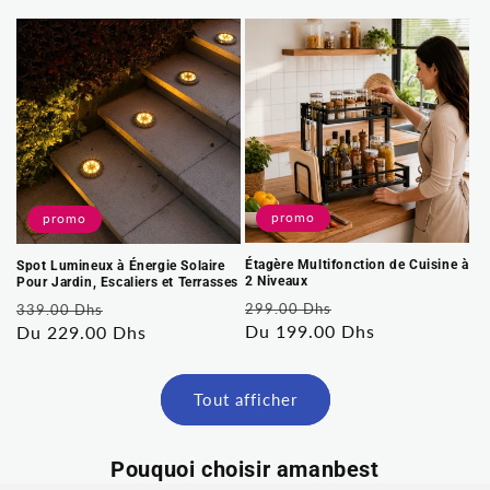
habituel
soldé
promo
promo
Étagère Multifonction de Cuisine à
Spot Lumineux à Énergie Solaire
2 Niveaux
Pour Jardin, Escaliers et Terrasses
Prix
Prix
Prix
Prix
299.00 Dhs
339.00 Dhs
habituel
Du 199.00 Dhs
soldé
habituel
Du 229.00 Dhs
soldé
Tout afficher
Pouquoi choisir amanbest